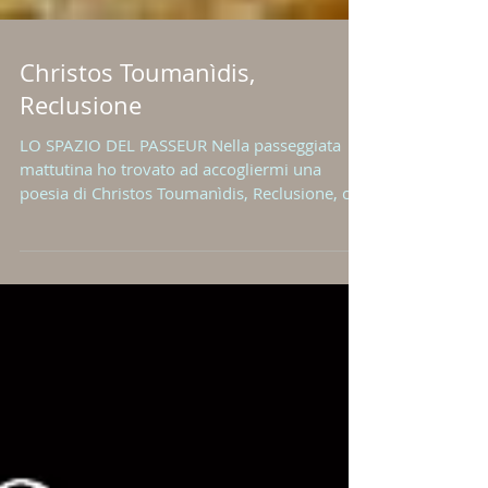
Christos Toumanìdis,
Reclusione
LO SPAZIO DEL PASSEUR Nella passeggiata
mattutina ho trovato ad accogliermi una
poesia di Christos Toumanìdis, Reclusione, che
mi ha...