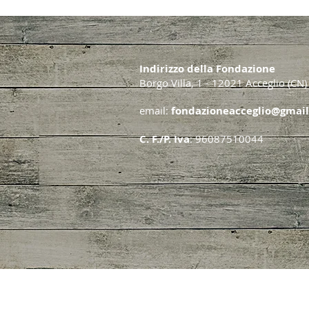
Indirizzo della Fondazione
Borgo Villa, 1 - 12021 Acceglio (CN)
email:
fondazioneacceglio@gmai
C. F./P. Iva
: 96087510044