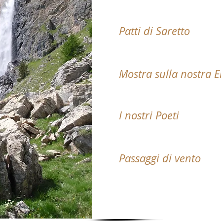
Patti di Saretto
Mostra sulla nostra 
I nostri Poeti
Passaggi di vento