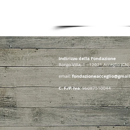
FONDAZIONE ACCEGLIO IN MUS
TEATRO 2025
Indirizzo della Fondazione
Borgo Villa, 1 - 12021 Acceglio (CN)
email:
fondazioneacceglio@gmai
C. F./P. Iva
: 96087510044