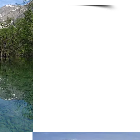
Borgate
Sport invernali ed estivi
(piste da fondo e Mountain Bike)
Musei
Guide alpine e Turistiche
Accompagnatori, Maestri di sci, ...