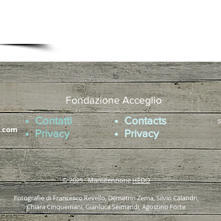
ICA E
Fondazione Acceglio
Contatti
Contacts
s
l.com
Privacy
Privacy
© 2025 - Manutenzione
HEDO
Fotografie di Francesco Revello, Demetrio Zema, Silvio Calandri,
Chiara Cinquemani, Gianluca Seimandi, Agostino Forte