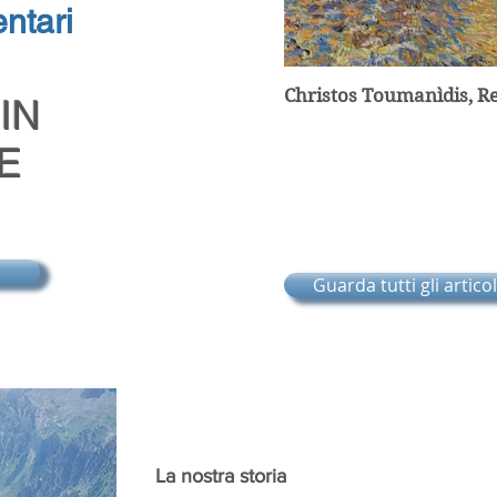
ntari
Christos Toumanìdis, R
IN
E
Guarda tutti gli articol
La nostra storia