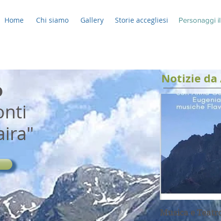
Home
Chi siamo
Gallery
Storie accegliesi
Personaggi ill
Notizie da 
o
onti
aira"
Musica e Teatr