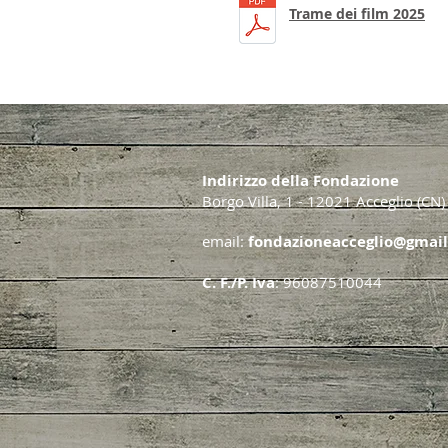
Trame dei film 2025
Indirizzo della Fondazione
Borgo Villa, 1 - 12021 Acceglio (CN)
email:
fondazioneacceglio@gmai
C. F./P. Iva
: 96087510044