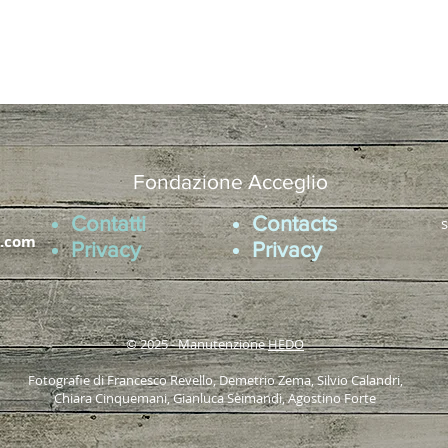
Fondazione Acceglio
Contatti
Contacts
s
l.com
Privacy
Privacy
© 2025 - Manutenzione
HEDO
Fotografie di Francesco Revello, Demetrio Zema, Silvio Calandri,
Chiara Cinquemani, Gianluca Seimandi, Agostino Forte