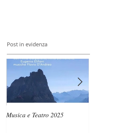
Post in evidenza
Musica e Teatro 2025
Passaggi di Ven
Memorie dell’A