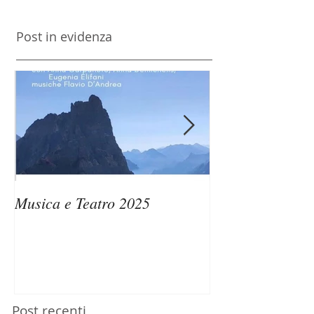
Post in evidenza
Musica e Teatro 2025
Passaggi di Ven
Memorie dell’A
Post recenti