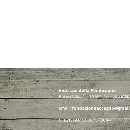
Indirizzo della Fondazione
Borgo Villa, 1 - 12021 Acceglio (CN)
email:
fondazioneacceglio@gmai
C. F./P. Iva
: 96087510044