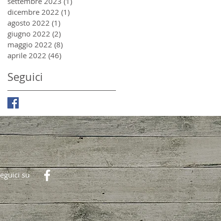
settembre 2023
(1)
1 post
dicembre 2022
(1)
1 post
agosto 2022
(1)
1 post
giugno 2022
(2)
2 post
maggio 2022
(8)
8 post
aprile 2022
(46)
46 post
Seguici
eguici su