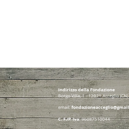
Indirizzo della Fondazione
Borgo Villa, 1 - 12021 Acceglio (CN)
email:
fondazioneacceglio@gmai
C. F./P. Iva
: 96087510044