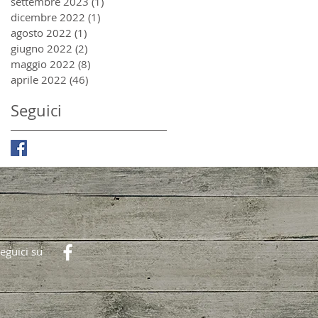
settembre 2023
(1)
1 post
dicembre 2022
(1)
1 post
agosto 2022
(1)
1 post
giugno 2022
(2)
2 post
maggio 2022
(8)
8 post
aprile 2022
(46)
46 post
Seguici
eguici su