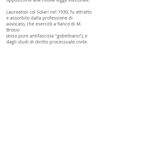
Laureatosi col Solari nel 1930, fu attratto
e assorbito dalla professione di
avvocato, che esercitò a fianco di M.
Brosio
(esso pure antifascista "gobettiano"), e
dagli studi di diritto processuale civile.
Prese parte , il 31 maggio 1944, a Saretto
di Acceglio, all'incontro tra la resistenza
italiana e francese per firmare gli accordi
(
Patti di Saretto
) che sancivano rapporti
di solidarietà, intesa, collaborazione e
lotta contro la dominazione nazifascista.
http://www.comune.acceglio.cn.it/pagina.
asp?id=150
Fonte: Enciclopedia Treccani
http://www.treccani.it/enciclopedia/dante
-livio-bianco_(Dizionario-Biografico)/