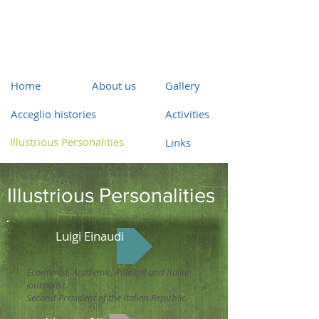
Home
About us
Gallery
Acceglio histories
Activities
Illustrious Personalities
Links
Illustrious Personalities
Luigi Einaudi
Economist, Academic, Political and Italian
Journalist.
Second President of the Italian Republic