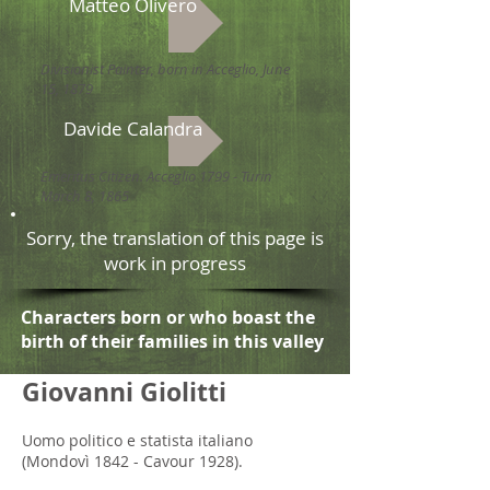
Matteo Olivero
Divisionist Painter, born in Acceglio, June
15, 1879
Davide Calandra
Emeritus Citizen. Acceglio 1799 - Turin
March 8, 1865
Sorry, the translation of this page is
work in progress
Characters born or who boast the
birth of their families in this valley
Giovanni Giolitti
Uomo politico e statista italiano
(Mondovì 1842 - Cavour 1928).