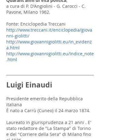
Quarant'anni di vita politica
,
a cura di P. D'Angiolini - G. Carocci -
C.
Pavone
, Milano 1962.
Fonte: Enciclopedia Treccani
http://www.treccani.it/enciclopedia/giova
nni-giolitti/
http://www.giovannigiolitti.eu/in_evidenz
a.html
http://www.giovannigiolitti.eu/Indice_note
.html
Luigi Einaudi
Presidente emerito della Repubblica
italiana
È nato a Carrù (Cuneo) il 24 marzo 1874.
Laureato in giurisprudenza a 21 anni . E'
stato redattore de "La Stampa" di Torino
e del "Corriere della Sera" di Milano fino