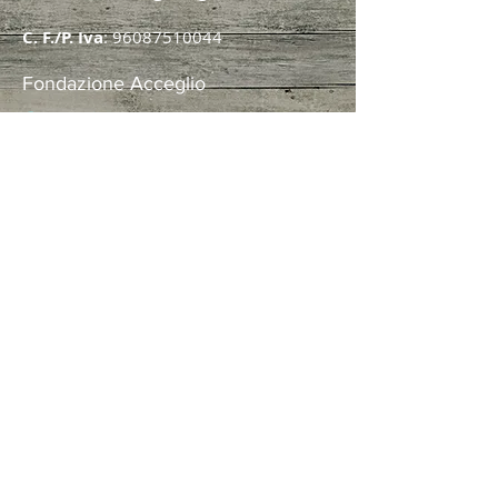
C. F./P. Iva
:
96087510044
Fondazione Acceglio
Contatti
Privacy
Contacts
Privacy
seguici su
© 2025 - Manutenzione
HEDO
Fotografie di Francesco Revello, Demetrio
Zema, Silvio Calandri,
Chiara Cinquemani, Gianluca Seimandi,
Agostino Forte